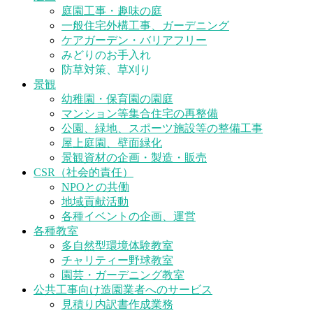
庭園工事・趣味の庭
一般住宅外構工事、ガーデニング
ケアガーデン・バリアフリー
みどりのお手入れ
防草対策、草刈り
景観
幼稚園・保育園の園庭
マンション等集合住宅の再整備
公園、緑地、スポーツ施設等の整備工事
屋上庭園、壁面緑化
景観資材の企画・製造・販売
CSR（社会的責任）
NPOとの共働
地域貢献活動
各種イベントの企画、運営
各種教室
多自然型環境体験教室
チャリティー野球教室
園芸・ガーデニング教室
公共工事向け造園業者へのサービス
見積り内訳書作成業務