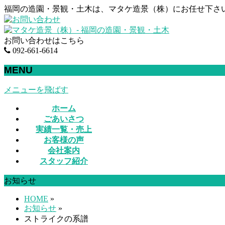
福岡の造園・景観・土木は、マタケ造景（株）にお任せ下さ
お問い合わせはこちら
092-661-6614
MENU
メニューを飛ばす
ホーム
ごあいさつ
実績一覧・売上
お客様の声
会社案内
スタッフ紹介
お知らせ
HOME
»
お知らせ
»
ストライクの系譜