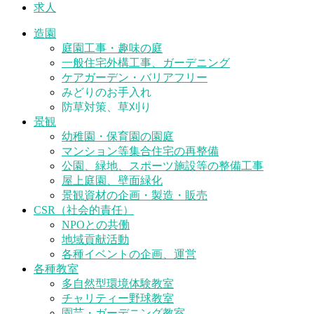
求人
造園
庭園工事・趣味の庭
一般住宅外構工事、ガーデニング
ケアガーデン・バリアフリー
みどりのお手入れ
防草対策、草刈り
景観
幼稚園・保育園の園庭
マンション等集合住宅の再整備
公園、緑地、スポーツ施設等の整備工事
屋上庭園、壁面緑化
景観資材の企画・製造・販売
CSR（社会的責任）
NPOとの共働
地域貢献活動
各種イベントの企画、運営
各種教室
多自然型環境体験教室
チャリティー野球教室
園芸・ガーデニング教室