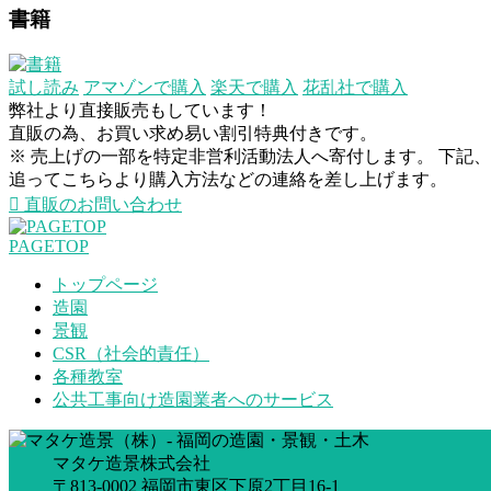
書籍
試し読み
アマゾンで購入
楽天で購入
花乱社で購入
弊社より直接販売もしています！
直販の為、お買い求め易い割引特典付きです。
※ 売上げの一部を特定非営利活動法人へ寄付します。 下記
追ってこちらより購入方法などの連絡を差し上げます。
直販のお問い合わせ
PAGETOP
トップページ
造園
景観
CSR（社会的責任）
各種教室
公共工事向け造園業者へのサービス
マタケ造景株式会社
〒813-0002 福岡市東区下原2丁目16-1