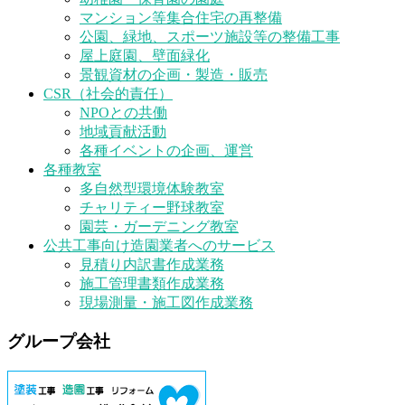
マンション等集合住宅の再整備
公園、緑地、スポーツ施設等の整備工事
屋上庭園、壁面緑化
景観資材の企画・製造・販売
CSR（社会的責任）
NPOとの共働
地域貢献活動
各種イベントの企画、運営
各種教室
多自然型環境体験教室
チャリティー野球教室
園芸・ガーデニング教室
公共工事向け造園業者へのサービス
見積り内訳書作成業務
施工管理書類作成業務
現場測量・施工図作成業務
グループ会社