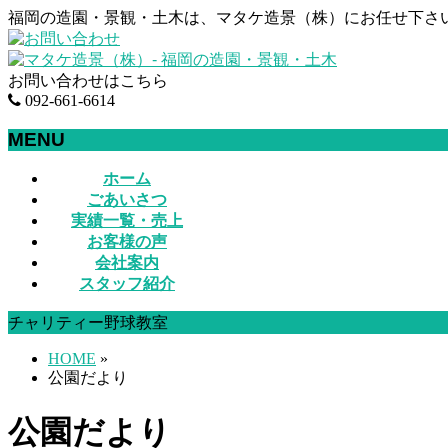
福岡の造園・景観・土木は、マタケ造景（株）にお任せ下さ
お問い合わせはこちら
092-661-6614
MENU
メ
ホーム
ニ
ごあいさつ
ュ
実績一覧・売上
ー
お客様の声
を
会社案内
飛
スタッフ紹介
ば
チャリティー野球教室
す
HOME
»
公園だより
公園だより